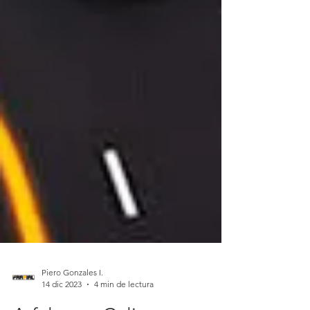
Piero Gonzales I.
14 dic 2023
4 min de lectura