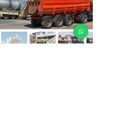
Whatsapp
Para conocer más sobre nuestras
soluciones de movimiento de tierras,
visita nuestra página principal:
Avanasfalto - Transformando Terrenos.
Confía en la experiencia de
Avanasfalto para construir sobre bases
sólidas.