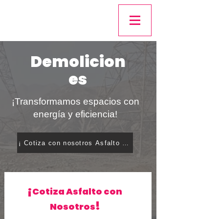
Demolicion
es
¡Transformamos espacios con
energía y eficiencia!
¡ Cotiza con nosotros Asfalto en Frío !
¡
Cotiza Asfalto con
!
Nosotros