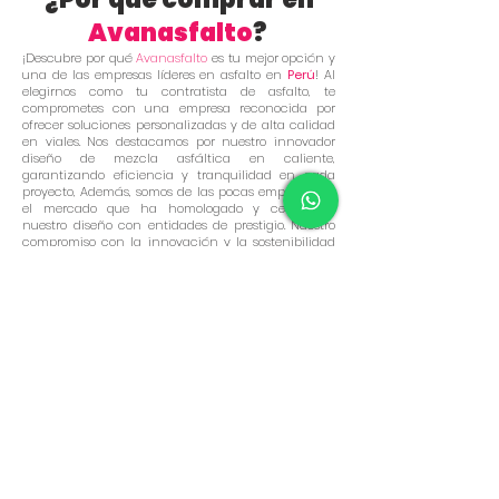
Avanasfalto
?
¡Descubre por qué
Avanasfalto
es tu mejor opción y
una de las empresas líderes en asfalto en
Perú
! Al
elegirnos como tu contratista de asfalto, te
comprometes con una empresa reconocida por
ofrecer soluciones personalizadas y de alta calidad
en viales. Nos destacamos por nuestro innovador
diseño de mezcla asfáltica en caliente,
garantizando eficiencia y tranquilidad en cada
proyecto, Además, somos de las pocas empresas en
el mercado que ha homologado y certificado
nuestro diseño con entidades de prestigio. Nuestro
compromiso con la innovación y la sostenibilidad
refuerza nuestra excelencia como contratistas. Con
una avanzada línea de trituración de agregados,
aseguramos rigurosos controles de calidad que
cumplen con los estándares del
MTC
, garantizando
mezclas homogéneas y de alta calidad. En
Avanasfalto,
no solo cumplimos con los requisitos,
sino que también adoptamos tecnologías punteras
para ofrecer soluciones que anticipen los desafíos
futuros, promoviendo pavimentos duraderos y
eficientes. Al elegir Avanasfalto, confías en una
empresa que prioriza calidad y el impacto
ambiental, garantizando proyectos exitosos y
sostenibles. Nuestro equipo de expertos está listo para
superar tus expectativas y establecer un nuevo
estándar de excelencia en el asfaltado en
Perú.