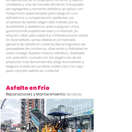
temperaturas, es la clave para construir y reparar
carreteras y vías de manera eficiente. Compuesta
por agregados y cemento asfáltico, se aplica con
maquinaria especializada para asegurar una
adherencia y compactación perfectas. Las
empresas de asfalto eligen este método por su
durabilidad y resistencia ante cualquier clima,
garantizando superficies lisas y uniformes, ¡la
solución ideal para todas tus infraestructuras viales!
En Avanasfalto, somos líderes en el mercado
peruano de asfalto en caliente. Nos enorgullece ser
proveedores de confianza, ofreciendo y fiabilidad en
cada entrega. Nuestra mezcla asfáltica, diseñada
con precisión, cumple con las exigencias de los
proyectos más demandantes. ¡Elige Avanasfalto y
asegura el éxito de tus obras viales! ¡Haz clic aquí
para comprar asfalto en caliente!
Asfalto en Frío
Reparaciones y Manteni
m
iento
de obras